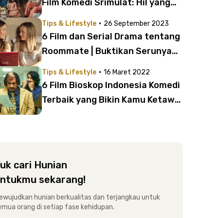
Film Komedi Srimulat: Hil yang
Mustahal – Babak Pertama
·
Tips & Lifestyle
26 September 2023
6 Film dan Serial Drama tentang
Roommate | Buktikan Serunya
Tinggal Serumah
·
Tips & Lifestyle
16 Maret 2022
6 Film Bioskop Indonesia Komedi
Terbaik yang Bikin Kamu Ketawa
Puas
uk cari Hunian
ntukmu sekarang!
ewujudkan hunian berkualitas dan terjangkau untuk
emua orang di setiap fase kehidupan.