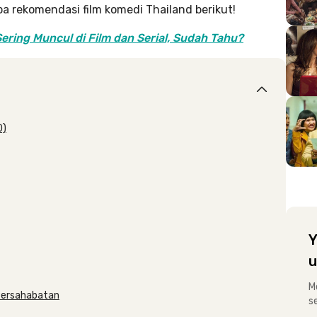
a rekomendasi film komedi Thailand berikut!
ering Muncul di Film dan Serial, Sudah Tahu?
0)
Y
u
M
Persahabatan
s