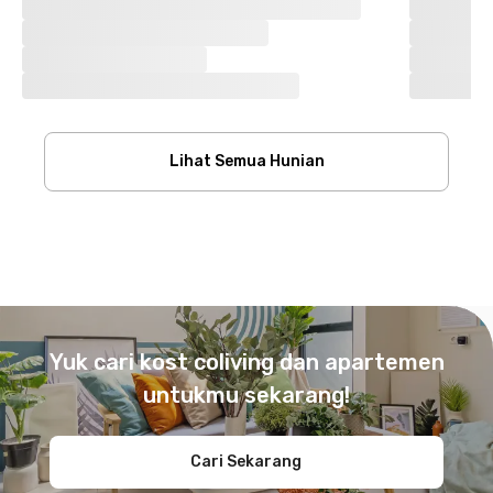
Lihat Semua Hunian
Footer
Yuk cari kost coliving dan apartemen
untukmu sekarang!
Cari Sekarang