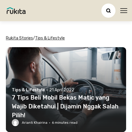
Ope
Rukita Stories
/
Tips & Lifestyle
Tips & Lifestyle
·
21 April 2022
7 Tips Beli Mobil Bekas Matic yang
Wajib Diketahui | Dijamin Nggak Salah
Pilih!
Arianti Khairina
·
6
minutes read