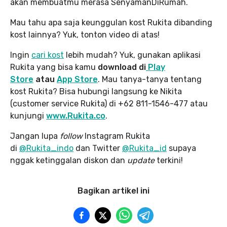
akan membuatmu merasa SenyamanDiRumah.
Mau tahu apa saja keunggulan kost Rukita dibanding
kost lainnya? Yuk, tonton video di atas!
Ingin
cari kost
lebih mudah? Yuk, gunakan aplikasi
Rukita yang bisa kamu
download di
Play
Store
atau
App Stor
e
. Mau tanya-tanya tentang
kost Rukita? Bisa hubungi langsung ke Nikita
(customer service Rukita) di +62 811-1546-477 atau
kunjungi
www.Rukita.co
.
Jangan lupa
follow
Instagram Rukita
di
@Rukita_indo
dan Twitter
@Rukita_id
supaya
nggak ketinggalan diskon dan
update
terkini!
Bagikan artikel ini