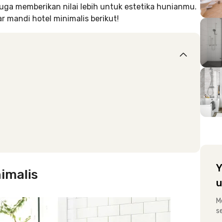
juga memberikan nilai lebih untuk estetika hunianmu.
ar mandi hotel minimalis berikut!
Y
imalis
u
M
s