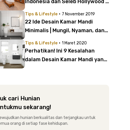
Indonesia dan Seleb Hollywood |
Bagusnya Bikin Bengong!
·
Tips & Lifestyle
7 November 2019
22 Ide Desain Kamar Mandi
Minimalis | Mungil, Nyaman, dan
Menawan
·
Tips & Lifestyle
1 Maret 2020
Perhatikan! Ini 9 Kesalahan
dalam Desain Kamar Mandi yang
Sering Dilakukan | Sudah Benar
Belum?
uk cari Hunian
ntukmu sekarang!
ewujudkan hunian berkualitas dan terjangkau untuk
emua orang di setiap fase kehidupan.