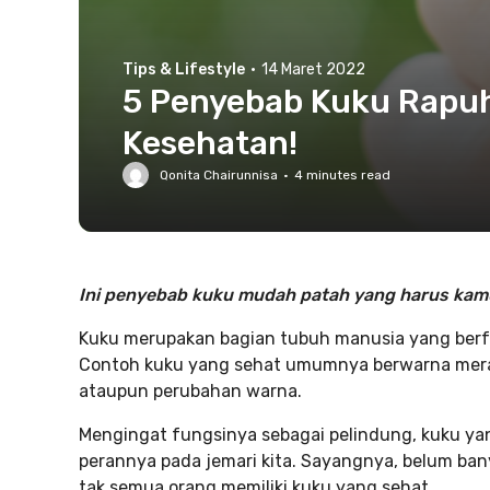
Tips & Lifestyle
·
14 Maret 2022
5 Penyebab Kuku Rapu
Kesehatan!
Qonita Chairunnisa
·
4
minutes read
Ini penyebab kuku mudah patah yang harus kam
Kuku merupakan bagian tubuh manusia yang berfun
Contoh kuku yang sehat umumnya berwarna merah 
ataupun perubahan warna.
Mengingat fungsinya sebagai pelindung, kuku 
perannya pada jemari kita. Sayangnya, belum ba
tak semua orang memiliki kuku yang sehat.