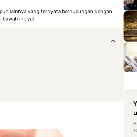
rapuh lainnya yang ternyata berhubungan dengan
i bawah ini, ya!
Y
u
M
s