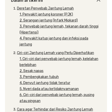
Dalam artikel ini
Deretan Penyebab Jantung Lemah
1. Penyakit jantung koroner (PJK)
2. Serangan jantung (Infark Miokard)
3. Penyebab jantung lemah, tekanan darah tinggi
(Hipertensi)
4. Penyakit katup jantung dan infeksi pada
jantung
Ciri-ciri Jantung Lemah yang Perlu Diperhatikan
1. Ciri-ciri dari penyebab jantung lemah, kelelahan
berlebihan
2. Sesak napas
3. Pembengkakan tubuh
4. Denyut jantung tidak teratur
5. Nyeri dada atau ketidaknyamanan
6. Ciri-ciri dari penyebab jantung lemah, pusing
atau pingsan
Cara agar Terhindar dari Resiko Jantung Lemah