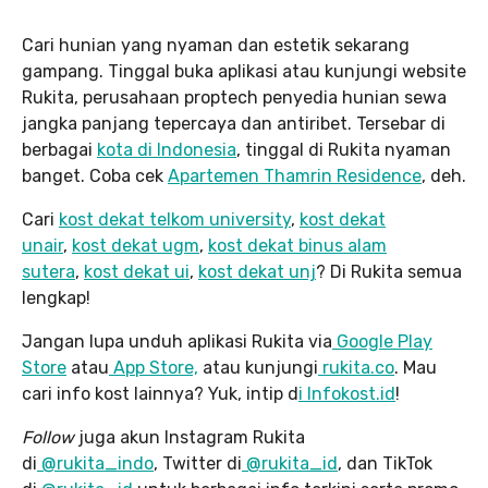
Cari hunian yang nyaman dan estetik sekarang
gampang. Tinggal buka aplikasi atau kunjungi website
Rukita, perusahaan proptech penyedia hunian sewa
jangka panjang tepercaya dan antiribet. Tersebar di
berbagai
kota di Indonesia
, tinggal di Rukita nyaman
banget. Coba cek
Apartemen Thamrin Residence
, deh.
Cari
kost dekat telkom university
,
kost dekat
unair
,
kost dekat ugm
,
kost dekat binus alam
sutera
,
kost dekat ui
,
kost dekat unj
? Di Rukita semua
lengkap!
Jangan lupa unduh aplikasi Rukita via
Google Play
Store
atau
App Store,
atau kunjungi
rukita.co
. Mau
cari info kost lainnya? Yuk, intip d
i Infokost.id
!
Follow
juga akun Instagram Rukita
di
@rukita_indo
, Twitter di
@rukita_id
, dan TikTok