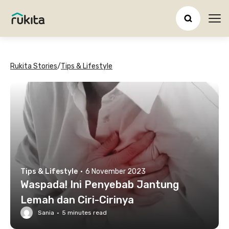
Ope
Rukita Stories
/
Tips & Lifestyle
Tips & Lifestyle
·
6 November 2023
Waspada! Ini Penyebab Jantung
Lemah dan Ciri-Cirinya
Sania
·
5
minutes read