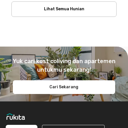
Lihat Semua Hunian
Footer
Yuk cari kost coliving dan apartemen
untukmu sekarang!
Cari Sekarang