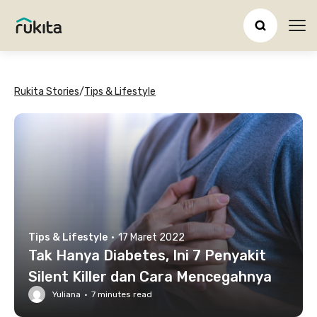
Ope
Rukita Stories
/
Tips & Lifestyle
Tips & Lifestyle
·
17 Maret 2022
Tak Hanya Diabetes, Ini 7 Penyakit
Silent Killer dan Cara Mencegahnya
Yuliana
·
7
minutes read