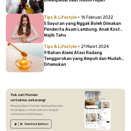
Diwaspadai saat Musim Hujan
·
Tips & Lifestyle
16 Februari 2022
5 Sayuran yang Nggak Boleh Dimakan
Penderita Asam Lambung, Anak Kost
Wajib Tahu
·
Tips & Lifestyle
21 Maret 2024
9 Bahan Alami Atasi Radang
Tenggorokan yang Ampuh dan Mudah
Ditemukan
Yuk cari Hunian
untukmu sekarang!
Mewujudkan hunian berkualitas dan
terjangkau untuk semua orang di
setiap fase kehidupan.
Download
Aplikasi