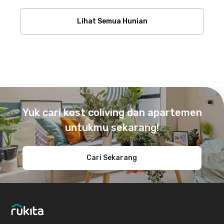
Lihat Semua Hunian
Footer
Yuk cari kost coliving dan apartemen
untukmu sekarang!
Cari Sekarang