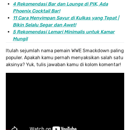
4 Rekomendasi Bar dan Lounge di PIK, Ada
Phoenix Cocktail Bar!
11 Cara Menyimpan Sayur di Kulkas yang Tepat |
Bikin Selalu Segar dan Awet!
5 Rekomendasi Lemari Minimalis untuk Kamar
Mungil
Itulah sejumlah nama pemain WWE Smackdown paling
populer. Apakah kamu pernah menyaksikan salah satu
aksinya? Yuk, tulis jawaban kamu di kolom komentar!