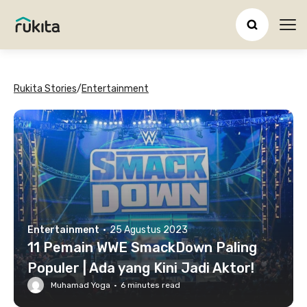
Ope
Rukita Stories
/
Entertainment
Entertainment
·
25 Agustus 2023
11 Pemain WWE SmackDown Paling
Populer | Ada yang Kini Jadi Aktor!
Muhamad Yoga
·
6
minutes read