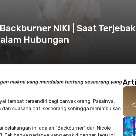
ackburner NIKI | Saat Terjebak
 dalam Hubungan
Art
dengan makna yang mendalam tentang seseorang yang
 tempat tersendiri bagi banyak orang. Pasalnya,
an dan suasana hati seseorang sehingga menimbulkan
i belakangan ini adalah “Backburner” dari Nicole
I. Tak hanya nadanya yang enak didengar, lagu ini