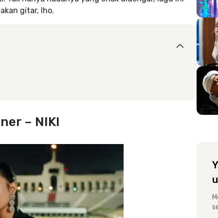
an gitar, lho.
ner – NIKI
Y
u
M
s