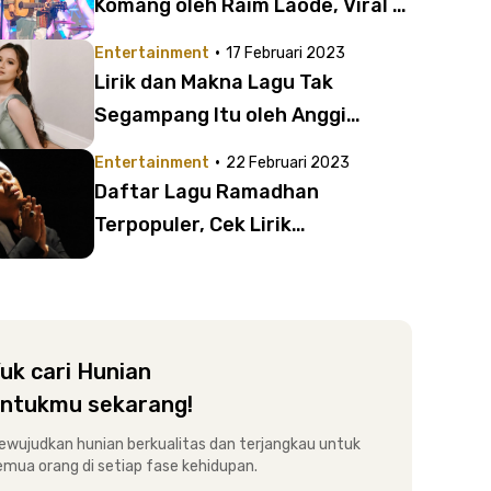
Komang oleh Raim Laode, Viral di
TikTok!
·
Entertainment
17 Februari 2023
Lirik dan Makna Lagu Tak
Segampang Itu oleh Anggi
Marito | Cek Chord Gitarnya!
·
Entertainment
22 Februari 2023
Daftar Lagu Ramadhan
Terpopuler, Cek Lirik
Lengkapnya!
uk cari Hunian
ntukmu sekarang!
ewujudkan hunian berkualitas dan terjangkau untuk
emua orang di setiap fase kehidupan.