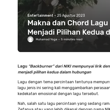
Entertainment
·
25 Agustus 2023
Makna dan Chord Lagu B
Menjadi Pilihan Kedua
Muhamad Yoga
·
5
minutes read
Lagu
“Backburner” dari NIKI mempunyai lirik 
menjadi pilihan kedua dalam hubungan
Lagu dengan tema percintaan tentunya mempunyai
lagu jenis ini sering kali menggambarkan perasa
kedekatan emosional dengan lagu tersebut.
Nah, salah satu lagu percintaan yang sedang rama
Zefanya atau yang lebih dikenal dengan nama NIK