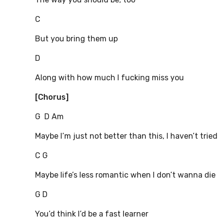
C
But you bring them up
D
Along with how much I fucking miss you
[Chorus]
G D Am
Maybe I’m just not better than this, I haven’t tried
C G
Maybe life’s less romantic when I don’t wanna die
G D
You’d think I’d be a fast learner