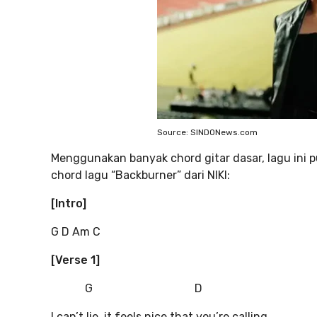
Source: SINDONews.com
Menggunakan banyak chord gitar dasar, lagu ini 
chord lagu “Backburner” dari NIKI:
[Intro]
G D Am C
[Verse 1]
G D
I can’t lie, it feels nice that you’re calling