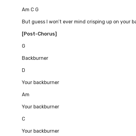
Am C G
But guess I won’t ever mind crisping up on your 
[Post-Chorus]
G
Backburner
D
Your backburner
Am
Your backburner
C
Your backburner