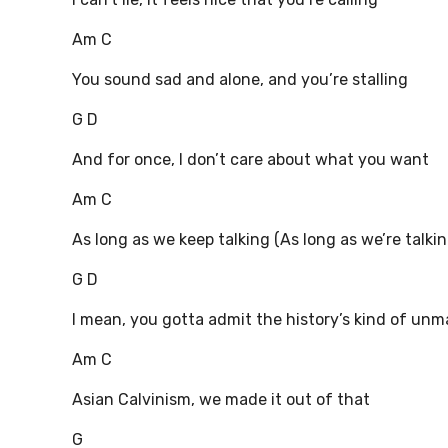
Am C
You sound sad and alone, and you’re stalling
G D
And for once, I don’t care about what you want
Am C
As long as we keep talking (As long as we’re talkin
G D
I mean, you gotta admit the history’s kind of un
Am C
Asian Calvinism, we made it out of that
G