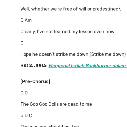
Well, whether we’re free of will or predestined\
D Am
Clearly, I’ve not learned my lesson even now
C
Hope he doesn’t strike me down (Strike me down)
BACA JUGA:
Mengenal Istilah Backburner dalam
[Pre-Chorus]
C D
The Goo Goo Dolls are dead to me
G D C
The way you should be, too