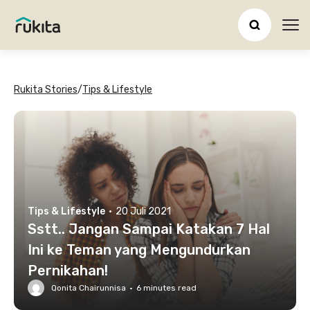
Ope
Rukita Stories
/
Tips & Lifestyle
Tips & Lifestyle
·
20 Juli 2021
Sstt.. Jangan Sampai Katakan 7 Hal
Ini ke Teman yang Mengundurkan
Pernikahan!
Qonita Chairunnisa
·
6
minutes read