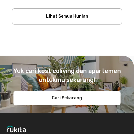
Lihat Semua Hunian
Footer
Yuk cari kost coliving dan apartemen
untukmu sekarang!
Cari Sekarang