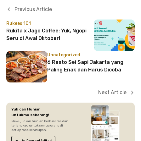
Previous Article
Rukees 101
Rukita x Jago Coffee: Yuk, Ngopi
Seru di Awal Oktober!
Uncategorized
6 Resto Sei Sapi Jakarta yang
Paling Enak dan Harus Dicoba
Next Article
Yuk cari Hunian
untukmu sekarang!
Mewujudkan hunian berkualitas dan
terjangkau untuk semua orang di
setiap fase kehidupan.
Download
Aplikasi