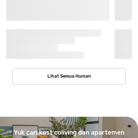
Lihat Semua Hunian
Footer
Yuk cari kost coliving dan apartemen