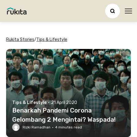
Ope
Rukita Stories
/
Tips & Lifestyle
Tips & Lifestyle
·
21 April 2020
Benarkah Pandemi Corona
Gelombang 2 Mengintai? Waspada!
Rizki Ramadhan
·
4
minutes read