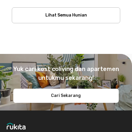
Lihat Semua Hunian
Footer
Yuk cari kost coliving dan apartemen
untukmu sekarang!
Cari Sekarang