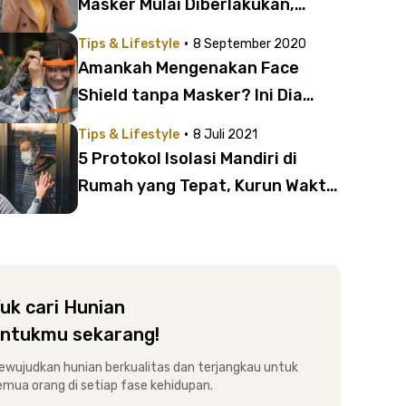
Masker Mulai Diberlakukan,
Perhatikan Dulu Hal Ini
·
Tips & Lifestyle
8 September 2020
Amankah Mengenakan Face
Shield tanpa Masker? Ini Dia
Faktanya!
·
Tips & Lifestyle
8 Juli 2021
5 Protokol Isolasi Mandiri di
Rumah yang Tepat, Kurun Waktu
hingga Obat dan Tahapannya
uk cari Hunian
ntukmu sekarang!
ewujudkan hunian berkualitas dan terjangkau untuk
emua orang di setiap fase kehidupan.