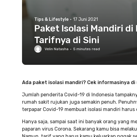
Tips & Lifestyle
·
17 Juni 2021
Paket Isolasi Mandiri d
Tarifnya di Sini
Velin Natasha
·
5
minutes read
Ada paket isolasi mandiri? Cek informasinya di s
Jumlah penderita Covid-19 di Indonesia tampakn
rumah sakit rujukan juga semakin penuh. Penuhn
terpapar Covid-19 membuat isolasi mandiri harus 
Hanya saja, sampai saat ini banyak orang yang mer
paparan virus Corona. Sekarang kamu bisa melakuk
Namun, tarif yang harus kamu keluarkan nggak sed