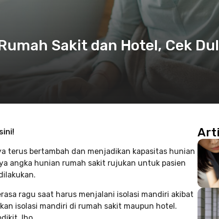
i Rumah Sakit dan Hotel, Cek Du
Art
ini!
ya terus bertambah dan menjadikan kapasitas hunian
ya angka hunian rumah sakit rujukan untuk pasien
dilakukan.
asa ragu saat harus menjalani isolasi mandiri akibat
an isolasi mandiri di rumah sakit maupun hotel.
ikit, lho.