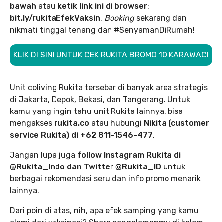
bawah
atau
ketik link ini di browser
:
bit.ly/rukitaEfekVaksin
.
Booking
sekarang dan
nikmati tinggal tenang dan #SenyamanDiRumah!
KLIK DI SINI UNTUK CEK RUKITA BROMO 10 KARAWACI
Unit coliving Rukita tersebar di banyak area strategis
di Jakarta, Depok, Bekasi, dan Tangerang. Untuk
kamu yang ingin tahu unit Rukita lainnya, bisa
mengakses
rukita.co
atau hubungi
Nikita (customer
service Rukita) di +62 811-1546-477
.
Jangan lupa juga
follow Instagram Rukita di
@Rukita_Indo dan Twitter @Rukita_ID
untuk
berbagai rekomendasi seru dan info promo menarik
lainnya.
Dari poin di atas, nih, apa efek samping yang kamu