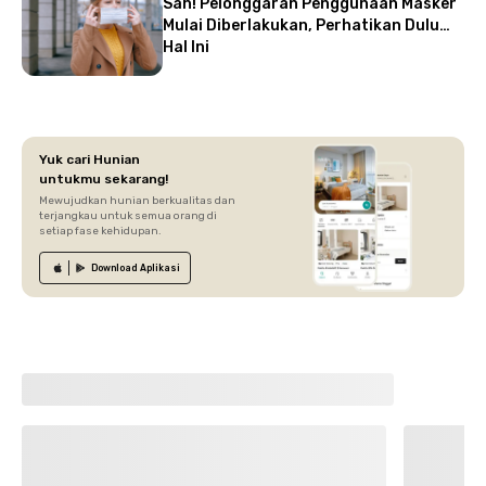
Sah! Pelonggaran Penggunaan Masker
Mulai Diberlakukan, Perhatikan Dulu
Hal Ini
Yuk cari Hunian
untukmu sekarang!
Mewujudkan hunian berkualitas dan
terjangkau untuk semua orang di
setiap fase kehidupan.
Download
Aplikasi