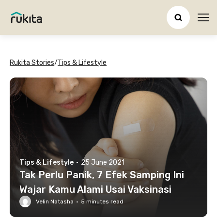
Ope
Rukita Stories
/
Tips & Lifestyle
Tips & Lifestyle
·
25 June 2021
Tak Perlu Panik, 7 Efek Samping Ini
Wajar Kamu Alami Usai Vaksinasi
Velin Natasha
·
5
minutes read