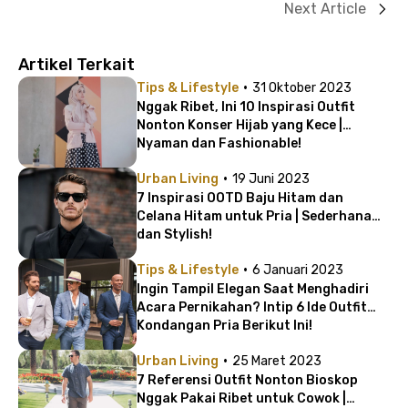
Next Article
Artikel Terkait
·
Tips & Lifestyle
31 Oktober 2023
Nggak Ribet, Ini 10 Inspirasi Outfit
Nonton Konser Hijab yang Kece |
Nyaman dan Fashionable!
·
Urban Living
19 Juni 2023
7 Inspirasi OOTD Baju Hitam dan
Celana Hitam untuk Pria | Sederhana
dan Stylish!
·
Tips & Lifestyle
6 Januari 2023
Ingin Tampil Elegan Saat Menghadiri
Acara Pernikahan? Intip 6 Ide Outfit
Kondangan Pria Berikut Ini!
·
Urban Living
25 Maret 2023
7 Referensi Outfit Nonton Bioskop
Nggak Pakai Ribet untuk Cowok |