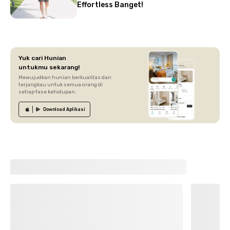
Effortless Banget!
Yuk cari Hunian
untukmu sekarang!
Mewujudkan hunian berkualitas dan
terjangkau untuk semua orang di
setiap fase kehidupan.
Download
Aplikasi