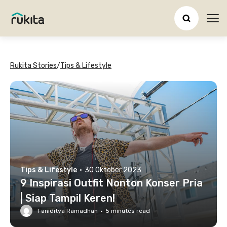
Ope
Rukita Stories
/
Tips & Lifestyle
Tips & Lifestyle
·
30 Oktober 2023
9 Inspirasi Outfit Nonton Konser Pria
| Siap Tampil Keren!
Faniditya Ramadhan
·
5
minutes read