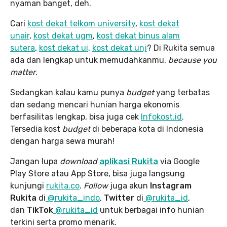
nyaman banget, deh.
Cari
kost dekat telkom university
,
kost dekat
unair
,
kost dekat ugm
,
kost dekat binus alam
sutera
,
kost dekat ui
,
kost dekat unj
? Di Rukita semua
ada dan lengkap untuk memudahkanmu,
because you
matter
.
Sedangkan kalau kamu punya
budget
yang terbatas
dan sedang mencari hunian harga ekonomis
berfasilitas lengkap, bisa juga cek
Infokost.id
.
Tersedia kost
budget
di beberapa kota di Indonesia
dengan harga sewa murah!
Jangan lupa
download
aplikasi Rukita
via Google
Play Store atau App Store, bisa juga langsung
kunjungi
rukita.co
.
Follow
juga akun
Instagram
Rukita
di
@rukita_indo
,
Twitter
di
@rukita_id
,
dan
TikTok
@rukita_id
untuk berbagai info hunian
terkini serta promo menarik.