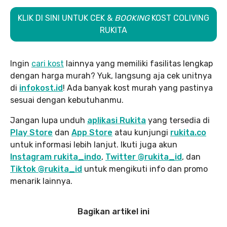
KLIK DI SINI UNTUK CEK &
BOOKING
KOST COLIVING
RUKITA
Ingin
cari kost
lainnya yang memiliki fasilitas lengkap
dengan harga murah? Yuk, langsung aja cek unitnya
di
infokost.id
! Ada banyak kost murah yang pastinya
sesuai dengan kebutuhanmu.
Jangan lupa unduh
aplikasi Rukita
yang tersedia di
Play Store
dan
App Store
atau kunjungi
rukita.co
untuk informasi lebih lanjut. Ikuti juga akun
Instagram rukita_indo
,
Twitter @rukita_id
, dan
Tiktok @rukita_id
untuk mengikuti info dan promo
menarik lainnya.
Bagikan artikel ini