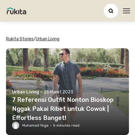
Ope
Rukita Stories
/
Urban Living
Urban Living
·
25 Maret 2023
7 Referensi Outfit Nonton Bioskop
Nggak Pakai Ribet untuk Cowok |
Effortless Banget!
Muhamad Yoga
·
5
minutes read