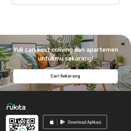
Footer
Yuk cari kost coliving dan apartemen
untukmu sekarang!
Cari Sekarang
Download Aplikasi