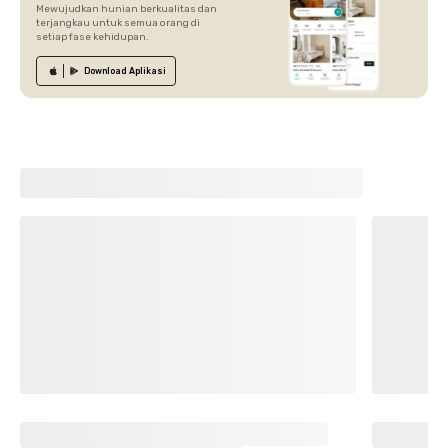
Mewujudkan hunian berkualitas dan
terjangkau untuk semua orang di
setiap fase kehidupan.
Download
Aplikasi