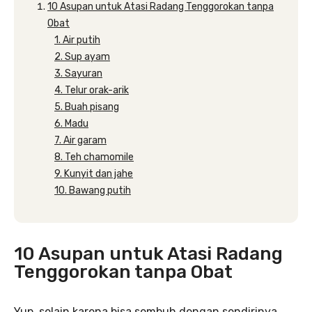
10 Asupan untuk Atasi Radang Tenggorokan tanpa
Obat
1. Air putih
2. Sup ayam
3. Sayuran
4. Telur orak-arik
5. Buah pisang
6. Madu
7. Air garam
8. Teh chamomile
9. Kunyit dan jahe
10. Bawang putih
10 Asupan untuk Atasi Radang
Tenggorokan tanpa Obat
Yup, selain karena bisa sembuh dengan sendirinya.