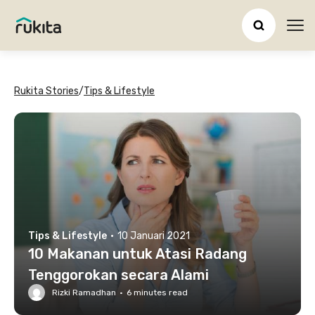
Ope
Rukita Stories
/
Tips & Lifestyle
Tips & Lifestyle
·
10 Januari 2021
10 Makanan untuk Atasi Radang
Tenggorokan secara Alami
Rizki Ramadhan
·
6
minutes read