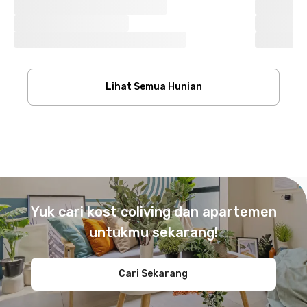
Lihat Semua Hunian
Footer
Yuk cari kost coliving dan apartemen
untukmu sekarang!
Cari Sekarang