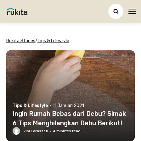
Ope
Rukita Stories
/
Tips & Lifestyle
Tips & Lifestyle
·
11 Januari 2021
Ingin Rumah Bebas dari Debu? Simak
6 Tips Menghilangkan Debu Berikut!
Vibi Larassati
·
4
minutes read