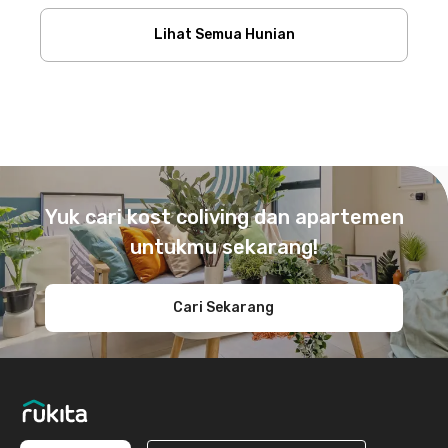
Lihat Semua Hunian
Footer
Yuk cari kost coliving dan apartemen
untukmu sekarang!
Cari Sekarang