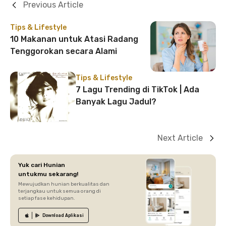
Previous Article
Tips & Lifestyle
10 Makanan untuk Atasi Radang
Tenggorokan secara Alami
Tips & Lifestyle
7 Lagu Trending di TikTok | Ada
Banyak Lagu Jadul?
Next Article
Yuk cari Hunian
untukmu sekarang!
Mewujudkan hunian berkualitas dan
terjangkau untuk semua orang di
setiap fase kehidupan.
Download
Aplikasi