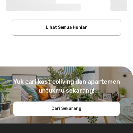
Lihat Semua Hunian
Footer
Yuk cari kost coliving dan apartemen
untukmu sekarang!
Cari Sekarang