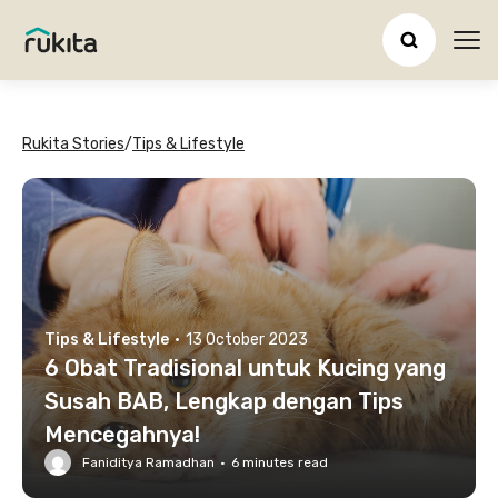
Ope
Rukita Stories
/
Tips & Lifestyle
Tips & Lifestyle
·
13 October 2023
6 Obat Tradisional untuk Kucing yang
Susah BAB, Lengkap dengan Tips
Mencegahnya!
Faniditya Ramadhan
·
6
minutes read