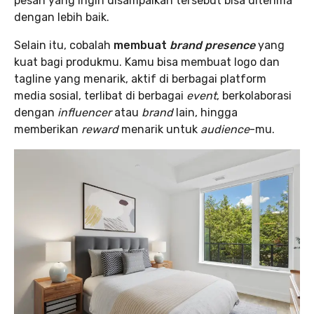
pesan yang ingin disampaikan tersebut bisa diterima
dengan lebih baik.
Selain itu, cobalah
membuat
brand presence
yang
kuat bagi produkmu. Kamu bisa membuat logo dan
tagline yang menarik, aktif di berbagai platform
media sosial, terlibat di berbagai
event
, berkolaborasi
dengan
influencer
atau
brand
lain, hingga
memberikan
reward
menarik untuk
audience
-mu.