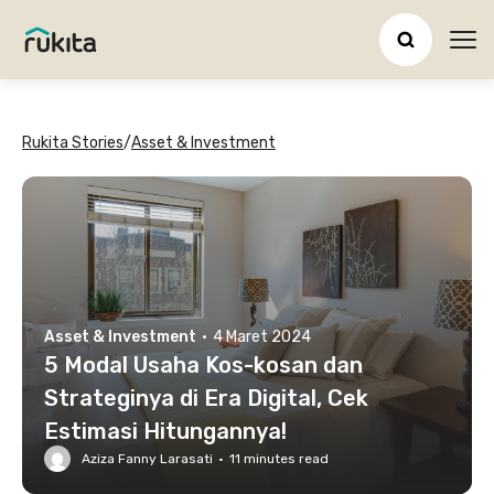
Ope
Rukita Stories
/
Asset & Investment
Asset & Investment
·
4 Maret 2024
5 Modal Usaha Kos-kosan dan
Strateginya di Era Digital, Cek
Estimasi Hitungannya!
Aziza Fanny Larasati
·
11
minutes read