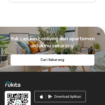
Footer
Yuk cari kost coliving dan apartemen
untukmu sekarang!
Cari Sekarang
Download Aplikasi