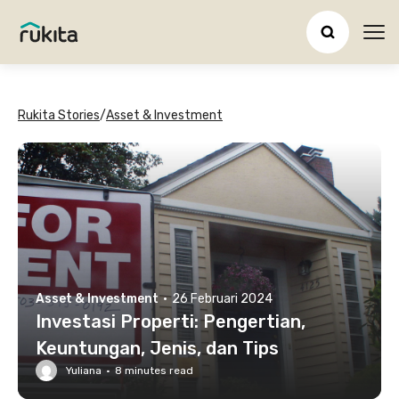
Ope
Rukita Stories
/
Asset & Investment
Asset & Investment
·
26 Februari 2024
Investasi Properti: Pengertian,
Keuntungan, Jenis, dan Tips
Yuliana
·
8
minutes read