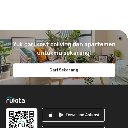
Footer
Yuk cari kost coliving dan apartemen
untukmu sekarang!
Cari Sekarang
Download Aplikasi