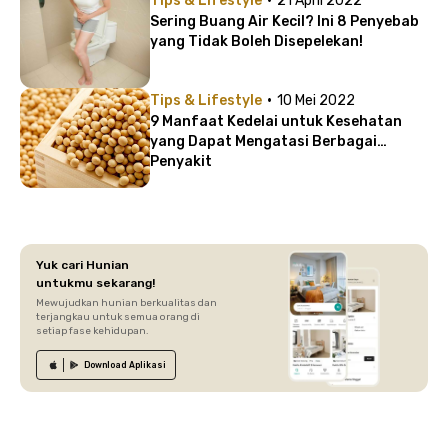
Tips & Lifestyle
21 April 2022
Sering Buang Air Kecil? Ini 8 Penyebab
yang Tidak Boleh Disepelekan!
·
Tips & Lifestyle
10 Mei 2022
9 Manfaat Kedelai untuk Kesehatan
yang Dapat Mengatasi Berbagai
Penyakit
Yuk cari Hunian
untukmu sekarang!
Mewujudkan hunian berkualitas dan
terjangkau untuk semua orang di
setiap fase kehidupan.
Download
Aplikasi