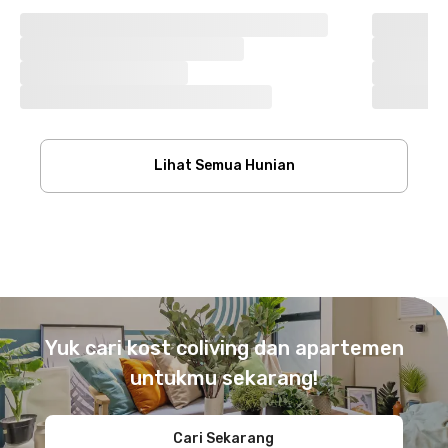
Lihat Semua Hunian
Footer
Yuk cari kost coliving dan apartemen
untukmu sekarang!
Cari Sekarang