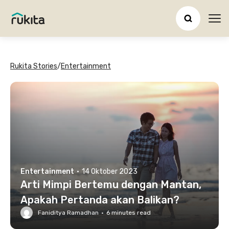
Ope
Rukita Stories
/
Entertainment
Entertainment
·
14 Oktober 2023
Arti Mimpi Bertemu dengan Mantan,
Apakah Pertanda akan Balikan?
Faniditya Ramadhan
·
6
minutes read