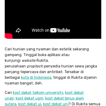
Cari hunian yang nyaman dan estetik sekarang
gampang. Tinggal buka aplikasi atau
kunjungi
website
Rukita,
perusahaan
proptech
penyedia hunian sewa jangka
panjang tepercaya dan antiribet. Tersebar di
berbagai
kota di Indonesia
, tinggal di Rukita dijamin
nyaman banget, deh.
Cari
kost dekat telkom university
,
kost dekat
unair
,
kost dekat ugm
,
kost dekat binus alam
sutera
,
kost dekat ui
,
kost dekat unj
? Di Rukita semua