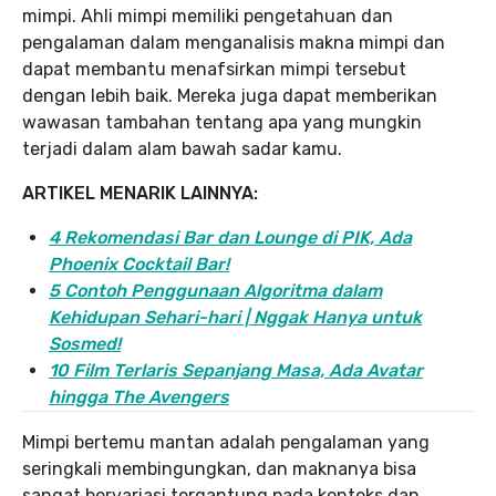
mimpi. Ahli mimpi memiliki pengetahuan dan
pengalaman dalam menganalisis makna mimpi dan
dapat membantu menafsirkan mimpi tersebut
dengan lebih baik. Mereka juga dapat memberikan
wawasan tambahan tentang apa yang mungkin
terjadi dalam alam bawah sadar kamu.
ARTIKEL MENARIK LAINNYA:
4 Rekomendasi Bar dan Lounge di PIK, Ada
Phoenix Cocktail Bar!
5 Contoh Penggunaan Algoritma dalam
Kehidupan Sehari-hari | Nggak Hanya untuk
Sosmed!
10 Film Terlaris Sepanjang Masa, Ada Avatar
hingga The Avengers
Mimpi bertemu mantan adalah pengalaman yang
seringkali membingungkan, dan maknanya bisa
sangat bervariasi tergantung pada konteks dan