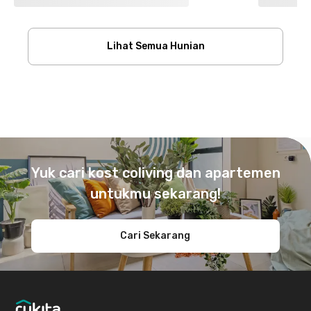
Lihat Semua Hunian
Footer
Yuk cari kost coliving dan apartemen
untukmu sekarang!
Cari Sekarang