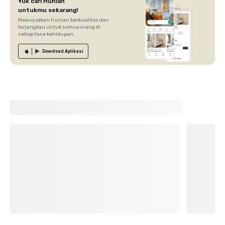
Yuk cari Hunian
untukmu sekarang!
Mewujudkan hunian berkualitas dan
terjangkau untuk semua orang di
setiap fase kehidupan.
Download
Aplikasi