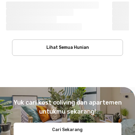
Lihat Semua Hunian
Footer
Yuk cari kost coliving dan apartemen
untukmu sekarang!
Cari Sekarang