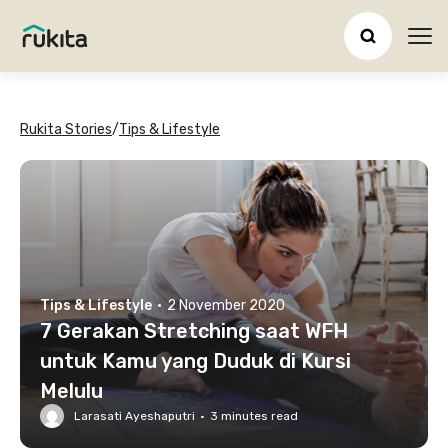
Ope
Rukita Stories
/
Tips & Lifestyle
Tips & Lifestyle
·
2 November 2020
7 Gerakan Stretching saat WFH
untuk Kamu yang Duduk di Kursi
Melulu
Larasati Ayeshaputri
·
3
minutes read