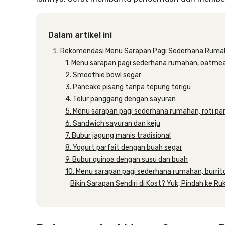
Dalam artikel ini
Rekomendasi Menu Sarapan Pagi Sederhana Rumah
1. Menu sarapan pagi sederhana rumahan, oatmea
2. Smoothie bowl segar
3. Pancake pisang tanpa tepung terigu
4. Telur panggang dengan sayuran
5. Menu sarapan pagi sederhana rumahan, roti p
6. Sandwich sayuran dan keju
7. Bubur jagung manis tradisional
8. Yogurt parfait dengan buah segar
9. Bubur quinoa dengan susu dan buah
10. Menu sarapan pagi sederhana rumahan, burri
Bikin Sarapan Sendiri di Kost? Yuk, Pindah ke Ru