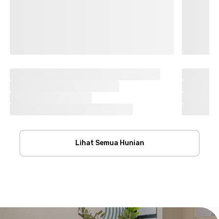
Lihat Semua Hunian
Footer