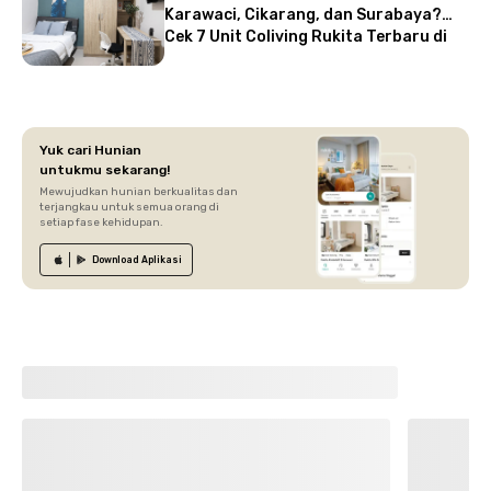
Karawaci, Cikarang, dan Surabaya?
Cek 7 Unit Coliving Rukita Terbaru di
Sini!
Yuk cari Hunian
untukmu sekarang!
Mewujudkan hunian berkualitas dan
terjangkau untuk semua orang di
setiap fase kehidupan.
Download
Aplikasi