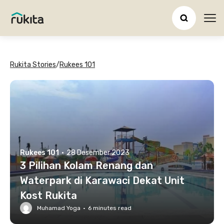
Ope
Rukita Stories
/
Rukees 101
Rukees 101
·
28 Desember 2023
3 Pilihan Kolam Renang dan
Waterpark di Karawaci Dekat Unit
Kost Rukita
Muhamad Yoga
·
6
minutes read