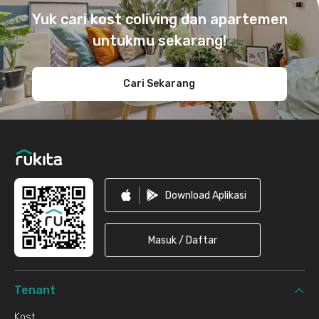
Yuk cari kost coliving dan apartemen
untukmu sekarang!
Cari Sekarang
Download Aplikasi
Masuk / Daftar
Tenant
Kost