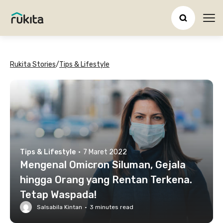
Ope
Rukita Stories
/
Tips & Lifestyle
Tips & Lifestyle
·
7 Maret 2022
Mengenal Omicron Siluman, Gejala
hingga Orang yang Rentan Terkena.
Tetap Waspada!
Salsabila Kintan
·
3
minutes read