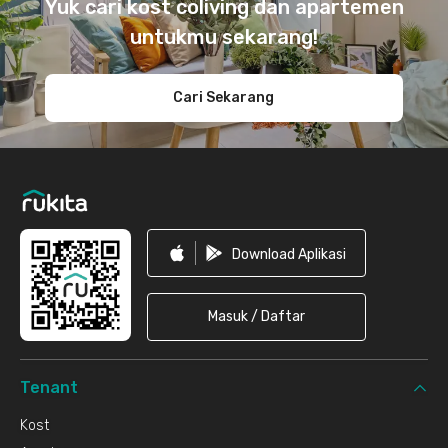
Yuk cari kost coliving dan apartemen
untukmu sekarang!
Cari Sekarang
Download Aplikasi
Masuk / Daftar
Tenant
Kost