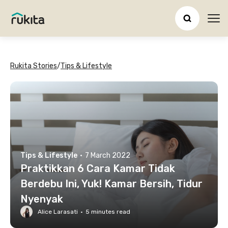
Ope
Rukita Stories
/
Tips & Lifestyle
Tips & Lifestyle
·
7 March 2022
Praktikkan 6 Cara Kamar Tidak
Berdebu Ini, Yuk! Kamar Bersih, Tidur
Nyenyak
Alice Larasati
·
5
minutes read