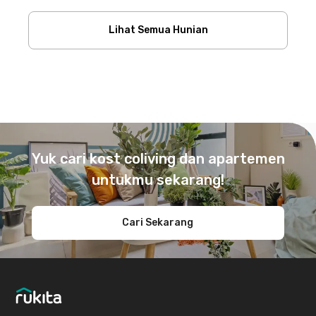
Lihat Semua Hunian
Footer
Yuk cari kost coliving dan apartemen
untukmu sekarang!
Cari Sekarang