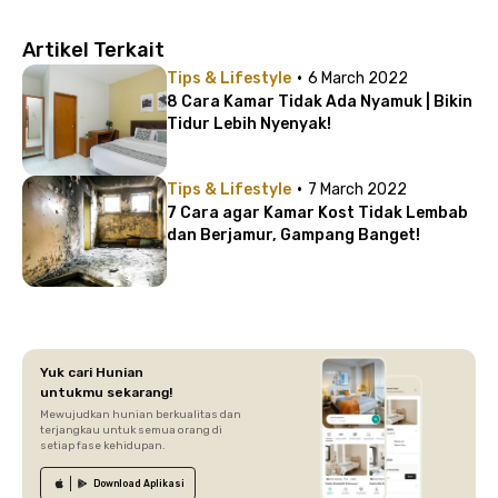
Artikel Terkait
·
Tips & Lifestyle
6 March 2022
8 Cara Kamar Tidak Ada Nyamuk | Bikin
Tidur Lebih Nyenyak!
·
Tips & Lifestyle
7 March 2022
7 Cara agar Kamar Kost Tidak Lembab
dan Berjamur, Gampang Banget!
Yuk cari Hunian
untukmu sekarang!
Mewujudkan hunian berkualitas dan
terjangkau untuk semua orang di
setiap fase kehidupan.
Download
Aplikasi