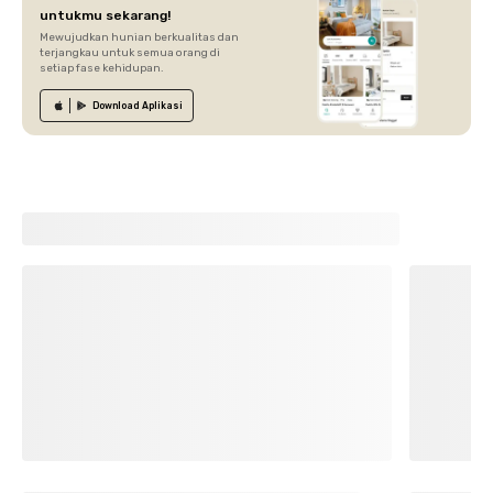
untukmu sekarang!
Mewujudkan hunian berkualitas dan
terjangkau untuk semua orang di
setiap fase kehidupan.
Download
Aplikasi