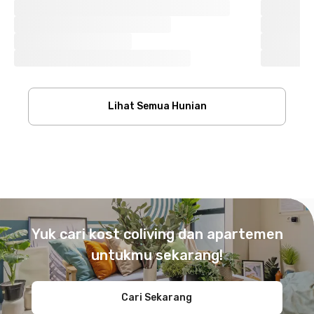
Lihat Semua Hunian
Footer
Yuk cari kost coliving dan apartemen
untukmu sekarang!
Cari Sekarang