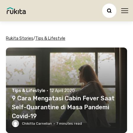
Ope
Rukita Stories
/
Tips & Lifestyle
Tips & Lifestyle
·
12 April 2020
9 Cara Mengatasi Cabin Fever Saat
Self-Quarantine di Masa Pandemi
Covid-19
Chikitta Carnelian
·
7
minutes read