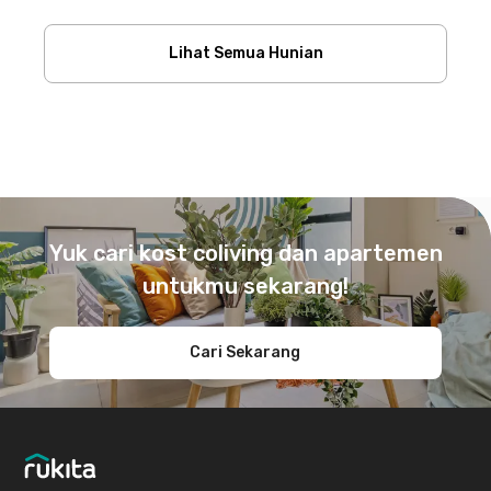
Lihat Semua Hunian
Footer
Yuk cari kost coliving dan apartemen
untukmu sekarang!
Cari Sekarang