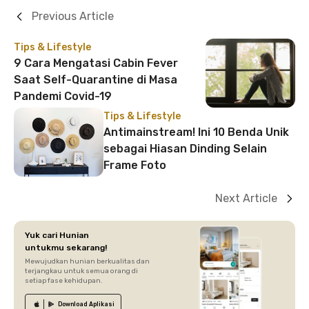
Previous Article
Tips & Lifestyle
9 Cara Mengatasi Cabin Fever
Saat Self-Quarantine di Masa
Pandemi Covid-19
Tips & Lifestyle
Antimainstream! Ini 10 Benda Unik
sebagai Hiasan Dinding Selain
Frame Foto
Next Article
Yuk cari Hunian
untukmu sekarang!
Mewujudkan hunian berkualitas dan
terjangkau untuk semua orang di
setiap fase kehidupan.
Download
Aplikasi