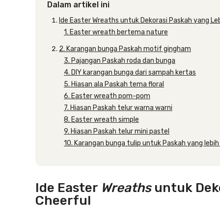
Dalam artikel ini
Ide Easter Wreaths untuk Dekorasi Paskah yang Le
1. Easter wreath bertema nature
2. Karangan bunga Paskah motif gingham
3. Pajangan Paskah roda dan bunga
4. DIY karangan bunga dari sampah kertas
5. Hiasan ala Paskah tema floral
6. Easter wreath pom-pom
7. Hiasan Paskah telur warna warni
8. Easter wreath simple
9. Hiasan Paskah telur mini pastel
10. Karangan bunga tulip untuk Paskah yang lebih
Ide Easter
Wreaths
untuk Deko
Cheerful