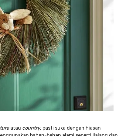
ture
atau
country
, pasti suka dengan hiasan
menggunakan bahan-bahan alami seperti ilalang dan