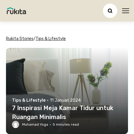
Ope
Rukita Stories
/
Tips & Lifestyle
Tips & Lifestyle
·
11 Januari 2024
7 Inspirasi Meja Kamar Tidur untuk
Ruangan Minimalis
Muhamad Yoga
·
5
minutes read