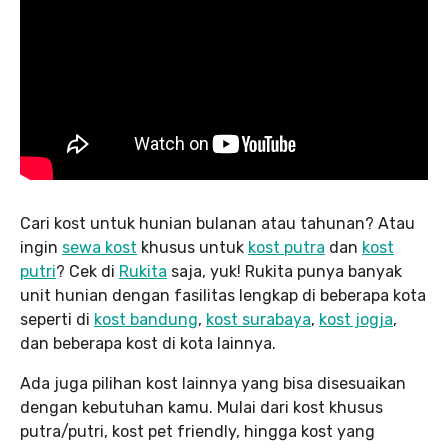
Cari kost untuk hunian bulanan atau tahunan? Atau
ingin
sewa kost
khusus untuk
kost putra
dan
kost
putri
? Cek di
Rukita
saja, yuk! Rukita punya banyak
unit hunian dengan fasilitas lengkap di beberapa kota
seperti di
kost bandung
,
kost surabaya
,
kost jogja
,
dan beberapa kost di kota lainnya.
Ada juga pilihan kost lainnya yang bisa disesuaikan
dengan kebutuhan kamu. Mulai dari kost khusus
putra/putri, kost pet friendly, hingga kost yang