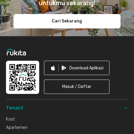
untukmu sekarang!
Cari Sekarang
Download Aplikasi
Masuk / Daftar
Tenant
Kost
Apartemen