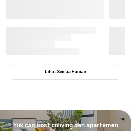
Lihat Semua Hunian
Footer
Yuk cari kost coliving dan apartemen