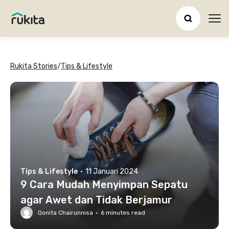
Ope
Rukita Stories
/
Tips & Lifestyle
Tips & Lifestyle
·
11 Januari 2024
9 Cara Mudah Menyimpan Sepatu
agar Awet dan Tidak Berjamur
Qonita Chairunnisa
·
6
minutes read