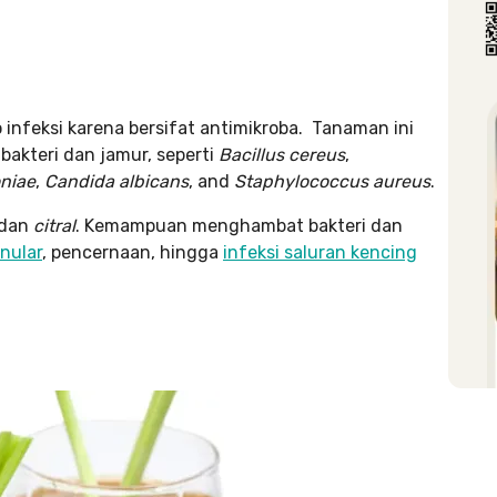
o infeksi karena bersifat antimikroba. Tanaman ini
akteri dan jamur, seperti
Bacillus cereus
,
niae
,
Candida albicans
, and
Staphylococcus aureus
.
 dan
citral
. Kemampuan menghambat bakteri dan
enular
, pencernaan, hingga
infeksi saluran kencing