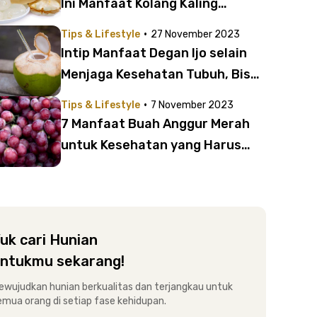
Ini Manfaat Kolang Kaling
Lainnya untuk Kesehatan!
·
Tips & Lifestyle
27 November 2023
Intip Manfaat Degan Ijo selain
Menjaga Kesehatan Tubuh, Bisa
Tingkatkan Stamina!
·
Tips & Lifestyle
7 November 2023
7 Manfaat Buah Anggur Merah
untuk Kesehatan yang Harus
Kamu Ketahui
uk cari Hunian
ntukmu sekarang!
ewujudkan hunian berkualitas dan terjangkau untuk
emua orang di setiap fase kehidupan.