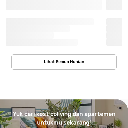
Lihat Semua Hunian
Footer
Yuk cari kost coliving dan apartemen
untukmu sekarang!