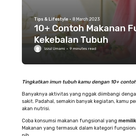
Tips & Lifestyle
·
8 March 2023
10+ Contoh Makanan Fu
Kekebalan Tubuh
Izzul Umami
·
9
minutes read
Tingkatkan imun tubuh kamu dengan 10+ contoh 
Banyaknya aktivitas yang nggak diimbangi denga
sakit. Padahal, semakin banyak kegiatan, kamu 
akan nutrisi.
Coba konsumsi makanan fungsional yang
memilik
Makanan yang termasuk dalam kategori fungsion
nih.