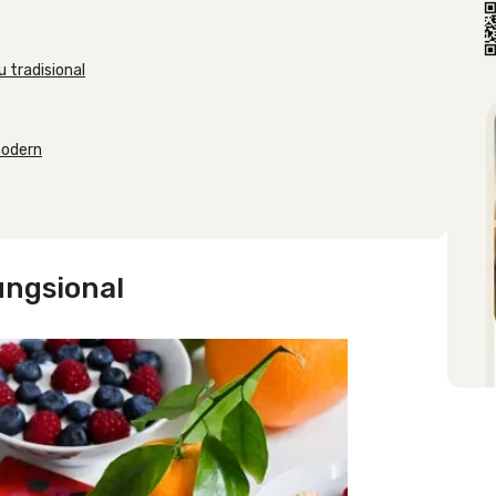
 tradisional
modern
ungsional