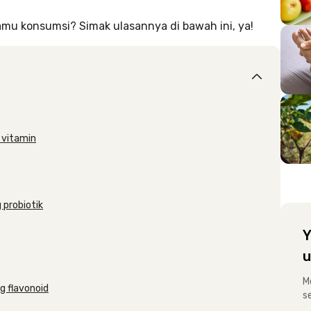
mu konsumsi? Simak ulasannya di bawah ini, ya!
 vitamin
probiotik
Y
u
M
 flavonoid
s