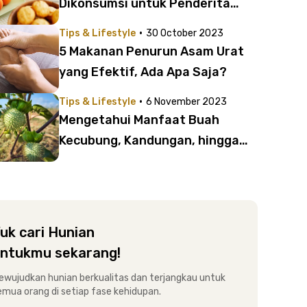
Dikonsumsi untuk Penderita
Vertigo
·
Tips & Lifestyle
30 October 2023
5 Makanan Penurun Asam Urat
yang Efektif, Ada Apa Saja?
·
Tips & Lifestyle
6 November 2023
Mengetahui Manfaat Buah
Kecubung, Kandungan, hingga
Efek Mabuknya
uk cari Hunian
ntukmu sekarang!
ewujudkan hunian berkualitas dan terjangkau untuk
emua orang di setiap fase kehidupan.