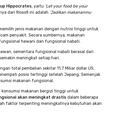
idup Hippocrates
, yaitu
‘Let your food be your
nya dari filosofi ini adalah
‘Jadikan makananmu
memilih jenis makanan dengan nutrisi tinggi untuk
acam penyakit. Secara sumbernya, makanan
 fungsional hewani dan fungsional nabati.
hewan, sementara fungsional nabati berasal dari
emakin meningkat setiap hari.
 total pembelian sekitar 11,7 Miliar dollar US.
nempati posisi tertinggi setelah Jepang. Semenjak
nsumsi makanan fungsional.
n konsumsi makanan bergizi tinggi untuk
gsional akan meningkat drastis
dalam beberapa
lah faktor terpenting meningkatnya kebutuhan akan