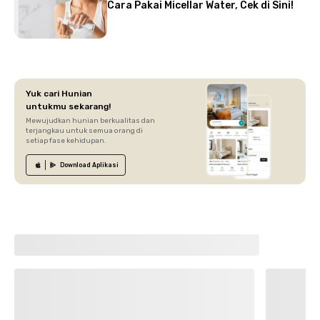
Cara Pakai Micellar Water, Cek di Sini!
Yuk cari Hunian
untukmu sekarang!
Mewujudkan hunian berkualitas dan
terjangkau untuk semua orang di
setiap fase kehidupan.
Download
Aplikasi