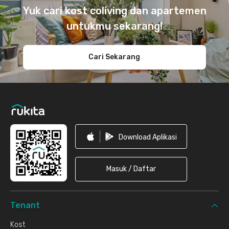
Yuk cari kost coliving dan apartemen
untukmu sekarang!
Cari Sekarang
Download Aplikasi
Masuk / Daftar
Tenant
Kost