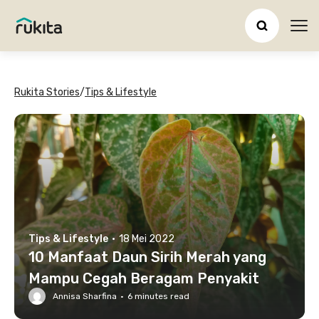
Ope
Rukita Stories
/
Tips & Lifestyle
Tips & Lifestyle
·
18 Mei 2022
10 Manfaat Daun Sirih Merah yang
Mampu Cegah Beragam Penyakit
Annisa Sharfina
·
6
minutes read