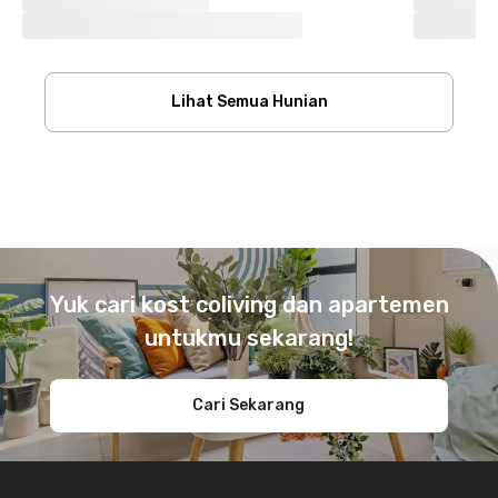
Lihat Semua Hunian
Footer
Yuk cari kost coliving dan apartemen
untukmu sekarang!
Cari Sekarang