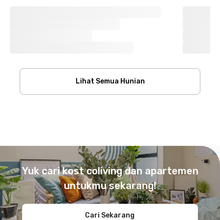
Lihat Semua Hunian
Footer
Yuk cari kost coliving dan apartemen
untukmu sekarang!
Cari Sekarang