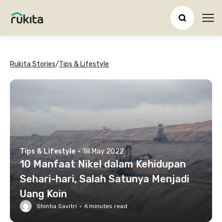
Ope
Rukita Stories
/
Tips & Lifestyle
Tips & Lifestyle
·
18 May 2022
10 Manfaat Nikel dalam Kehidupan
Sehari-hari, Salah Satunya Menjadi
Uang Koin
Shintia Savitri
·
6
minutes read