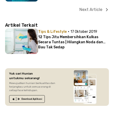
Next Article
Artikel Terkait
·
Tips & Lifestyle
17 Oktober 2019
12 Tips Jitu Membersihkan Kulkas
Secara Tuntas | Hilangkan Noda dan
Bau Tak Sedap
Yuk cari Hunian
untukmu sekarang!
Mewujudkan hunian berkualitas dan
terjangkau untuk semua orang di
setiap fase kehidupan.
Download
Aplikasi