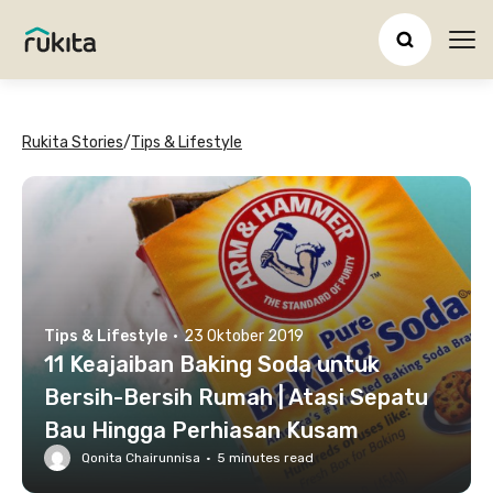
Ope
Rukita Stories
/
Tips & Lifestyle
Tips & Lifestyle
·
23 Oktober 2019
11 Keajaiban Baking Soda untuk
Bersih-Bersih Rumah | Atasi Sepatu
Bau Hingga Perhiasan Kusam
Qonita Chairunnisa
·
5
minutes read