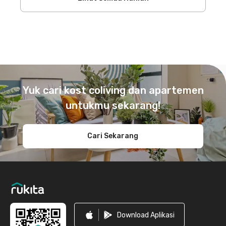
Footer
Yuk cari kost coliving dan apartemen
untukmu sekarang!
Cari Sekarang
Download Aplikasi