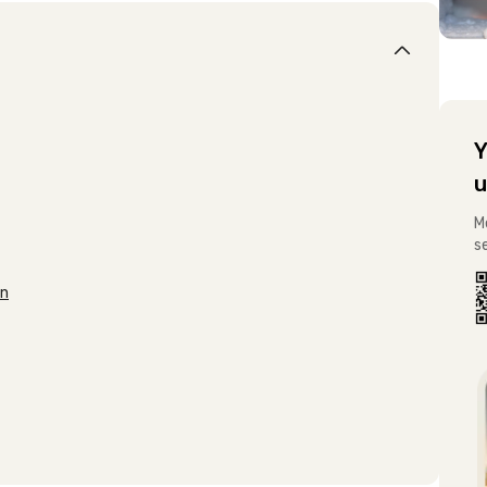
Y
u
M
s
an