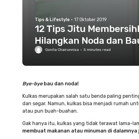
Tips & Lifestyle
·
17 Oktober 2019
12 Tips Jitu Membersih
Hilangkan Noda dan Ba
Qonita Chairunnisa
·
5
minutes read
Bye-bye
bau dan noda!
Kulkas merupakan salah satu benda paling penti
dan segar. Namun, kulkas bisa menjadi rumah unt
atau pun buah-buahan.
Gak hanya itu, kulkas yang tidak terawat lama-l
membuat makanan atau minuman di dalamnya j