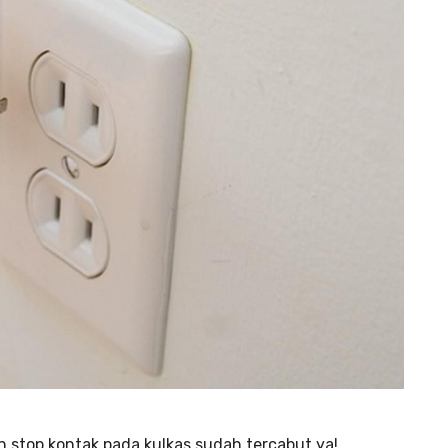
n stop kontak pada kulkas sudah tercabut ya!