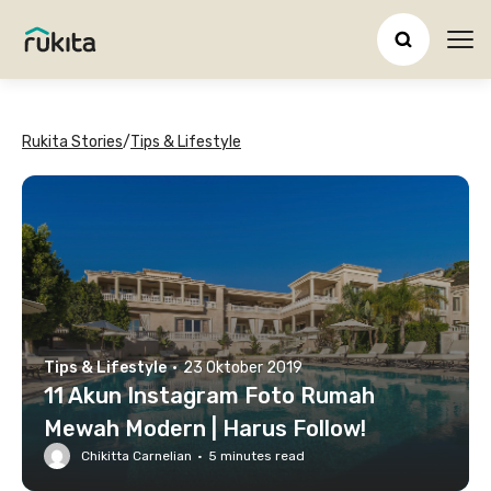
Ope
Rukita Stories
/
Tips & Lifestyle
Tips & Lifestyle
·
23 Oktober 2019
11 Akun Instagram Foto Rumah
Mewah Modern | Harus Follow!
Chikitta Carnelian
·
5
minutes read