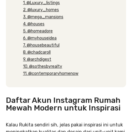
1. @Luxury_listings
2. @luxury_homes
3. @mega_mansions
4. @houses
5. @homeadore
6. @myhouseidea
7. @housebeautiful
8. @chadcaroll
9. @archdigest
10. @sothesbyrealty
11. @contemporaryhomenow
Daftar Akun Instagram Rumah
Mewah Modern untuk Inspirasi
Kalau Rukita sendiri sih, jelas pakai inspirasi ini untuk
meningkatkan kualitas dan desain dari unit-unit kami.