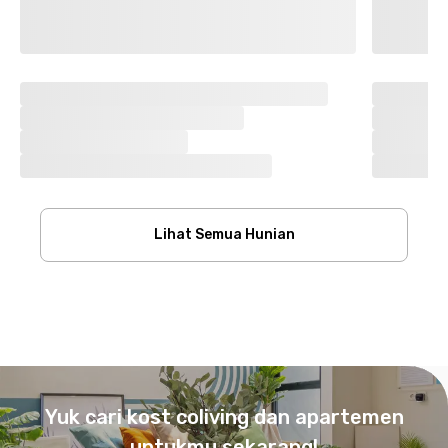
Lihat Semua Hunian
Footer
Yuk cari kost coliving dan apartemen
untukmu sekarang!