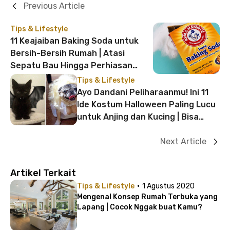
Previous Article
Tips & Lifestyle
11 Keajaiban Baking Soda untuk
Bersih-Bersih Rumah | Atasi
Sepatu Bau Hingga Perhiasan
Kusam
Tips & Lifestyle
Ayo Dandani Peliharaanmu! Ini 11
Ide Kostum Halloween Paling Lucu
untuk Anjing dan Kucing | Bisa
Dibeli di Online Shop
Next Article
Artikel Terkait
·
Tips & Lifestyle
1 Agustus 2020
Mengenal Konsep Rumah Terbuka yang
Lapang | Cocok Nggak buat Kamu?