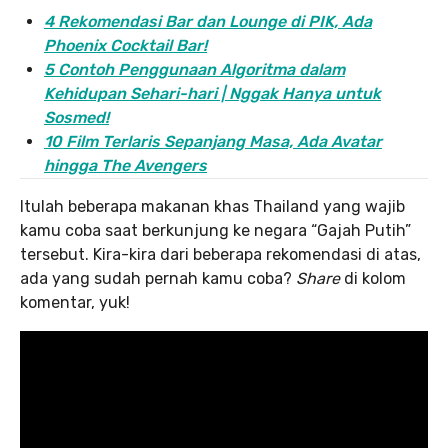
4 Rekomendasi Bar dan Lounge di PIK, Ada
Phoenix Cocktail Bar!
5 Contoh Penggunaan Algoritma dalam
Kehidupan Sehari-hari | Nggak Hanya untuk
Sosmed!
10 Film Terlaris Sepanjang Masa, Ada Avatar
hingga The Avengers
Itulah beberapa makanan khas Thailand yang wajib
kamu coba saat berkunjung ke negara “Gajah Putih”
tersebut. Kira-kira dari beberapa rekomendasi di atas,
ada yang sudah pernah kamu coba?
Share
di kolom
komentar, yuk!