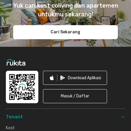
Yuk cari kost coliving dan apartemen
untukmu sekarang!
Cari Sekarang
Download Aplikasi
Masuk / Daftar
Tenant
Kost