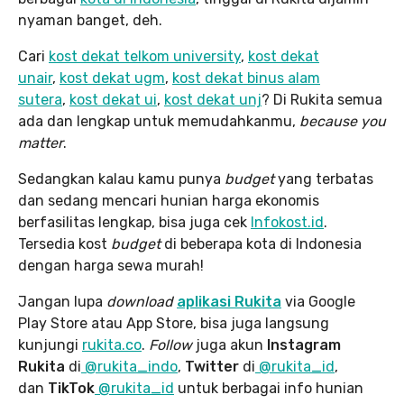
nyaman banget, deh.
Cari
kost dekat telkom university
,
kost dekat
unair
,
kost dekat ugm
,
kost dekat binus alam
sutera
,
kost dekat ui
,
kost dekat unj
? Di Rukita semua
ada dan lengkap untuk memudahkanmu,
because you
matter
.
Sedangkan kalau kamu punya
budget
yang terbatas
dan sedang mencari hunian harga ekonomis
berfasilitas lengkap, bisa juga cek
Infokost.id
.
Tersedia kost
budget
di beberapa kota di Indonesia
dengan harga sewa murah!
Jangan lupa
download
aplikasi Rukita
via Google
Play Store atau App Store, bisa juga langsung
kunjungi
rukita.co
.
Follow
juga akun
Instagram
Rukita
di
@rukita_indo
,
Twitter
di
@rukita_id
,
dan
TikTok
@rukita_id
untuk berbagai info hunian