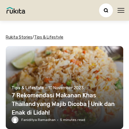
Ope
Rukita Stories
/
Tips & Lifestyle
Tips & Lifestyle
·
10 November 2023
7 Rekomendasi Makanan Khas
Thailand yang Wajib Dicoba | Unik dan
Enak di Lidah!
Faniditya Ramadhan
·
5
minutes read