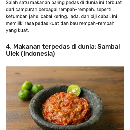
Salah satu makanan paling pedas di dunia ini terbuat
dari campuran berbagai rempah-rempah, seperti
ketumbar, jahe, cabai kering, lada, dan biji cabai. Ini
memiliki rasa pedas kuat dan bau rempah-rempah
yang kuat.
4. Makanan terpedas di dunia: Sambal
Ulek (Indonesia)