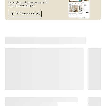
terjangkau untuk semua orang di
setiap fase kehidupan.
Download
Aplikasi