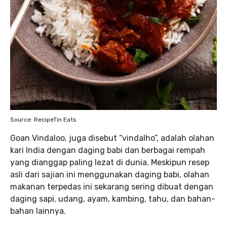
Source: RecipeTin Eats
Goan Vindaloo, juga disebut “vindalho”, adalah olahan
kari India dengan daging babi dan berbagai rempah
yang dianggap paling lezat di dunia. Meskipun resep
asli dari sajian ini menggunakan daging babi, olahan
makanan terpedas ini sekarang sering dibuat dengan
daging sapi, udang, ayam, kambing, tahu, dan bahan-
bahan lainnya.