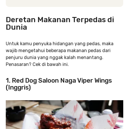
Deretan Makanan Terpedas di
Dunia
Untuk kamu penyuka hidangan yang pedas, maka
wajib mengetahui beberapa makanan pedas dari
penjuru dunia yang nggak kalah menantang.
Penasaran? Cek di bawah ini.
1. Red Dog Saloon Naga Viper Wings
(Inggris)