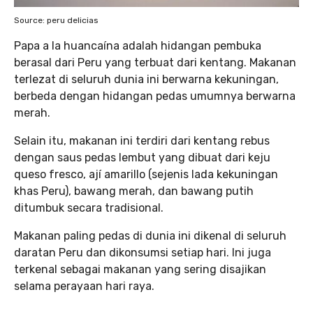
Source: peru delicias
Papa a la huancaína adalah hidangan pembuka
berasal dari Peru yang terbuat dari kentang. Makanan
terlezat di seluruh dunia ini berwarna kekuningan,
berbeda dengan hidangan pedas umumnya berwarna
merah.
Selain itu, makanan ini terdiri dari kentang rebus
dengan saus pedas lembut yang dibuat dari keju
queso fresco, ají amarillo (sejenis lada kekuningan
khas Peru), bawang merah, dan bawang putih
ditumbuk secara tradisional.
Makanan paling pedas di dunia ini dikenal di seluruh
daratan Peru dan dikonsumsi setiap hari. Ini juga
terkenal sebagai makanan yang sering disajikan
selama perayaan hari raya.