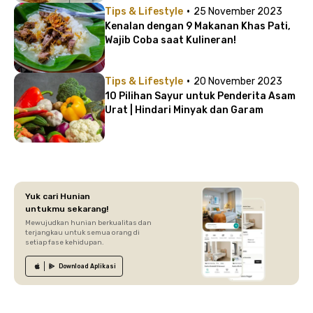
·
Tips & Lifestyle
25 November 2023
Kenalan dengan 9 Makanan Khas Pati,
Wajib Coba saat Kulineran!
·
Tips & Lifestyle
20 November 2023
10 Pilihan Sayur untuk Penderita Asam
Urat | Hindari Minyak dan Garam
Yuk cari Hunian
untukmu sekarang!
Mewujudkan hunian berkualitas dan
terjangkau untuk semua orang di
setiap fase kehidupan.
Download
Aplikasi