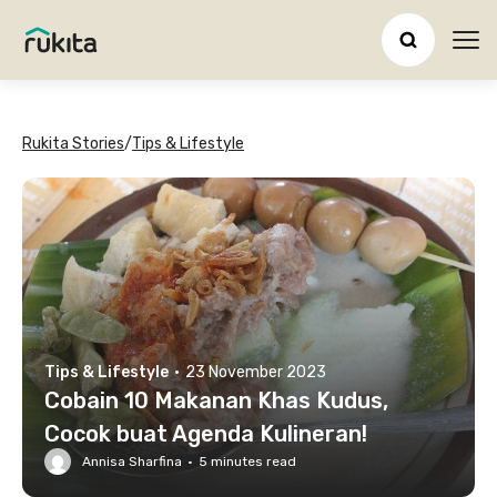
Ope
Rukita Stories
/
Tips & Lifestyle
Tips & Lifestyle
·
23 November 2023
Cobain 10 Makanan Khas Kudus,
Cocok buat Agenda Kulineran!
Annisa Sharfina
·
5
minutes read