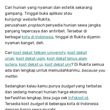
Cari hunian yang nyaman dan estetik sekarang
gampang. Tinggal buka aplikasi atau
kunjungi
website
Rukita,
perusahaan
proptech
penyedia hunian sewa jangka
panjang tepercaya dan antiribet. Tersebar di
berbagai
kota di Indonesia
, tinggal di Rukita dijamin
nyaman banget, deh.
Cari
kost dekat telkom university
,
kost dekat
unair
,
kost dekat ugm
,
kost dekat binus alam
sutera
,
kost dekat ui
,
kost dekat unj
? Di Rukita semua
ada dan lengkap untuk memudahkanmu,
because you
matter
.
Sedangkan kalau kamu punya
budget
yang terbatas
dan sedang mencari hunian harga ekonomis
berfasilitas lengkap, bisa juga cek
Infokost.id
.
Tersedia kost
budget
di beberapa kota di Indonesia
dengan harga sewa murah!