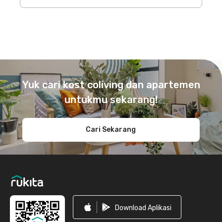
Footer
Yuk cari kost coliving dan apartemen
untukmu sekarang!
Cari Sekarang
Download Aplikasi