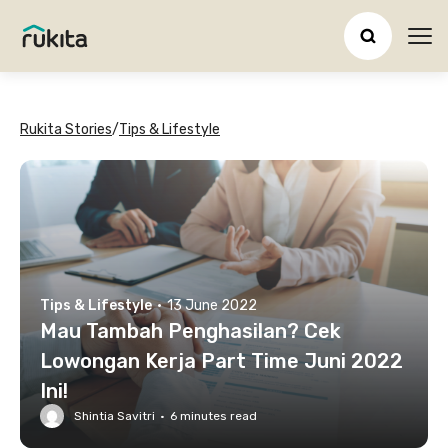
Ope
Rukita Stories
/
Tips & Lifestyle
Tips & Lifestyle
·
13 June 2022
Mau Tambah Penghasilan? Cek
Lowongan Kerja Part Time Juni 2022
Ini!
Shintia Savitri
·
6
minutes read