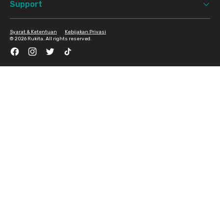
Support
Syarat & Ketentuan
Kebijakan Privasi
©
2026 Rukita. All rights reserved.
Facebook
Instagram
Twitter
TikTok