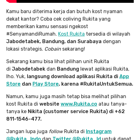
Kamu baru diterima kerja dan butuh kost nyaman
dekat kantor? Coba cek coliving Rukita yang
memberikan kamu sensasi ngekost
#SenyamandiRumah.
Kost Rukita
tersedia di wilayah
Jabodetabek, Bandung, dan Surabaya
dengan
lokasi strategis.
Cobain
sekarang!
Sekarang kamu bisa lihat pilihan unit Rukita
di
Jabodetabek
dan
Bandung
lewat aplikasi Rukita,
lho. Yuk,
langsung download aplikasi Rukita di
App
Store
dan
Play Store
, karena #RukitaUntukSemua.
Namun, kamu juga masih tetap bisa melihat pilihan
kost Rukita di
website
www.Rukita.co
atau tanya-
tanya ke
Nikita (customer service Rukita) di +62
811-1546-477.
Jangan lupa juga
follow
Rukita di
Instagram
@Rukita_Indo
dan
Twitter @Rukita_Id
untuk dapat