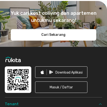
Footer
Yuk cari kost coliving dan apartemen
untukmu sekarang!
Cari Sekarang
Download Aplikasi
Masuk / Daftar
Tenant