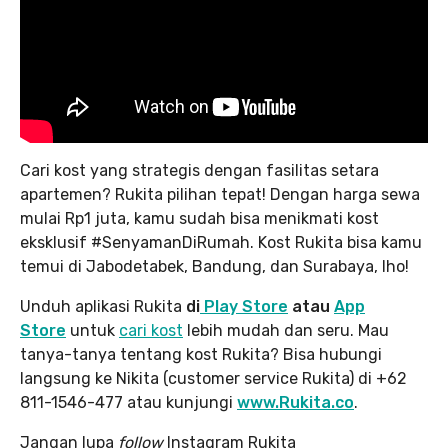
Cari kost yang strategis dengan fasilitas setara
apartemen? Rukita pilihan tepat! Dengan harga sewa
mulai Rp1 juta, kamu sudah bisa menikmati kost
eksklusif #SenyamanDiRumah. Kost Rukita bisa kamu
temui di Jabodetabek, Bandung, dan Surabaya, lho!
Unduh aplikasi Rukita
di
Play Store
atau
App
Store
untuk
cari kost
lebih mudah dan seru. Mau
tanya-tanya tentang kost Rukita? Bisa hubungi
langsung ke Nikita (customer service Rukita) di +62
811-1546-477 atau kunjungi
www.Rukita.co
.
Jangan lupa
follow
Instagram Rukita