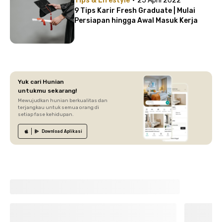
Tips & Lifestyle
25 April 2022
9 Tips Karir Fresh Graduate | Mulai
Persiapan hingga Awal Masuk Kerja
Yuk cari Hunian
untukmu sekarang!
Mewujudkan hunian berkualitas dan
terjangkau untuk semua orang di
setiap fase kehidupan.
Download
Aplikasi