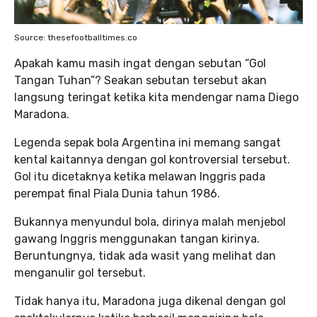
Source: thesefootballtimes.co
Apakah kamu masih ingat dengan sebutan “Gol
Tangan Tuhan”? Seakan sebutan tersebut akan
langsung teringat ketika kita mendengar nama Diego
Maradona.
Legenda sepak bola Argentina ini memang sangat
kental kaitannya dengan gol kontroversial tersebut.
Gol itu dicetaknya ketika melawan Inggris pada
perempat final Piala Dunia tahun 1986.
Bukannya menyundul bola, dirinya malah menjebol
gawang Inggris menggunakan tangan kirinya.
Beruntungnya, tidak ada wasit yang melihat dan
menganulir gol tersebut.
Tidak hanya itu, Maradona juga dikenal dengan gol