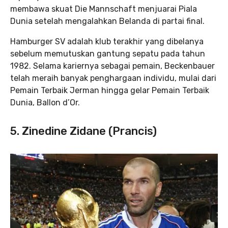
membawa skuat Die Mannschaft menjuarai Piala
Dunia setelah mengalahkan Belanda di partai final.
Hamburger SV adalah klub terakhir yang dibelanya
sebelum memutuskan gantung sepatu pada tahun
1982. Selama kariernya sebagai pemain, Beckenbauer
telah meraih banyak penghargaan individu, mulai dari
Pemain Terbaik Jerman hingga gelar Pemain Terbaik
Dunia, Ballon d’Or.
5. Zinedine Zidane (Prancis)