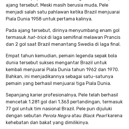
ajang tersebut. Meski masih berusia muda, Pele
menjadi salah satu pahlawan ketika Brazil menjuarai
Piala Dunia 1958 untuk pertama kalinya.
Pada ajang tersebut, dirinya menyumbang enam gol
termasuk
hat-trick
di laga semifinal melawan Prancis
dan 2 gol saat Brazil menantang Swedia di laga final.
Empat tahun kemudian, pemain legenda sepak bola
dunia tersebut sukses mengantar Brazil untuk
kembali menjuarai Piala Dunia tahun 1962 dan 1970.
Bahkan, ini menjadikannya sebagai satu-satunya
pemain yang berhasil menjuarai tiga Piala Dunia.
Sepanjang karier profesionalnya, Pele telah berhasil
mencetak 1.281 gol dari 1.363 pertandingan, termasuk
77 gol untuk tim nasional Brazil. Pele pun dijuluki
dengan sebutan
Perola Negra
atau
Black Pearl
karena
kehebatan dan bakat yang dimilikinya.