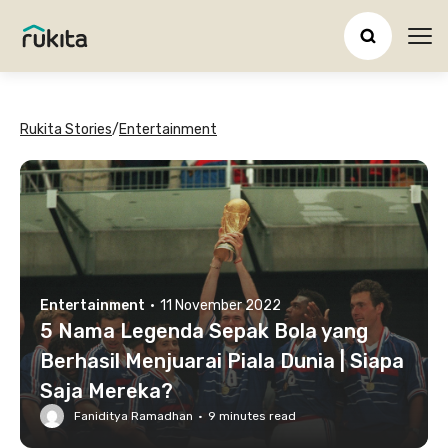
Ope
Rukita Stories
/
Entertainment
Entertainment
·
11 November 2022
5 Nama Legenda Sepak Bola yang
Berhasil Menjuarai Piala Dunia | Siapa
Saja Mereka?
Faniditya Ramadhan
·
9
minutes read