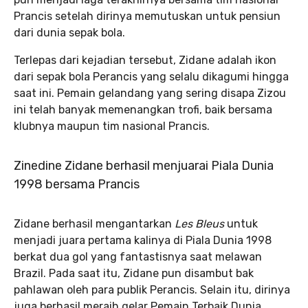
Prancis setelah dirinya memutuskan untuk pensiun
dari dunia sepak bola.
Terlepas dari kejadian tersebut, Zidane adalah ikon
dari sepak bola Perancis yang selalu dikagumi hingga
saat ini. Pemain gelandang yang sering disapa Zizou
ini telah banyak memenangkan trofi, baik bersama
klubnya maupun tim nasional Prancis.
Zinedine Zidane berhasil menjuarai Piala Dunia
1998 bersama Prancis
Zidane berhasil mengantarkan
Les Bleus
untuk
menjadi juara pertama kalinya di Piala Dunia 1998
berkat dua gol yang fantastisnya saat melawan
Brazil. Pada saat itu, Zidane pun disambut bak
pahlawan oleh para publik Perancis. Selain itu, dirinya
juga berhasil meraih gelar Pemain Terbaik Dunia,