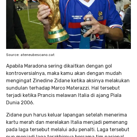
Source: ateneubescano.cat
Apabila Maradona sering dikaitkan dengan gol
kontroversialnya, maka kamu akan dengan mudah
mengingat Zinedine Zidane ketika aksinya melakukan
sundulan terhadap Marco Materazzi. Hal tersebut
terjadi ketika Prancis melawan Italia di ajang Piala
Dunia 2006.
Zidane pun harus keluar lapangan setelah menerima
kartu merah dan merelakan Italia menjadi pemenang
pada laga tersebut melalui adu penalti. Laga tersebut
pun menjadi laga terakhirnya bersama tim nasional