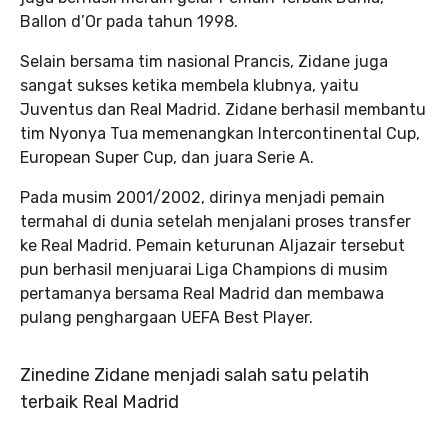
Ballon d’Or pada tahun 1998.
Selain bersama tim nasional Prancis, Zidane juga
sangat sukses ketika membela klubnya, yaitu
Juventus dan Real Madrid. Zidane berhasil membantu
tim Nyonya Tua memenangkan Intercontinental Cup,
European Super Cup, dan juara Serie A.
Pada musim 2001/2002, dirinya menjadi pemain
termahal di dunia setelah menjalani proses transfer
ke Real Madrid. Pemain keturunan Aljazair tersebut
pun berhasil menjuarai Liga Champions di musim
pertamanya bersama Real Madrid dan membawa
pulang penghargaan UEFA Best Player.
Zinedine Zidane menjadi salah satu pelatih
terbaik Real Madrid