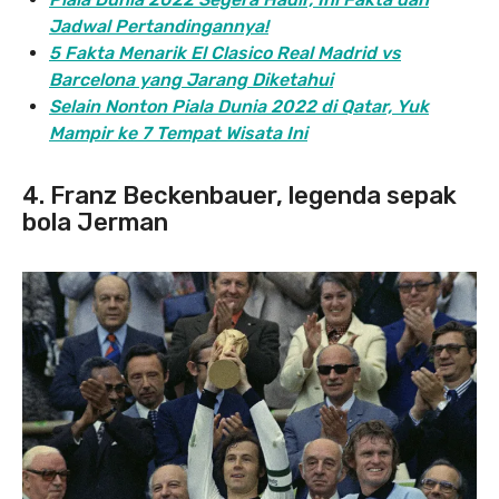
Jadwal Pertandingannya!
5 Fakta Menarik El Clasico Real Madrid vs
Barcelona yang Jarang Diketahui
Selain Nonton Piala Dunia 2022 di Qatar, Yuk
Mampir ke 7 Tempat Wisata Ini
4. Franz Beckenbauer, legenda sepak
bola Jerman