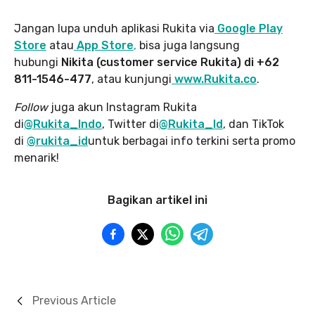
Jangan lupa unduh aplikasi Rukita via
Google Play
Store
atau
App Store
,
bisa juga langsung
hubungi
Nikita (customer service Rukita) di +62
811-1546-477
, atau kunjungi
www.Rukita.co
.
Follow
juga akun Instagram Rukita
di
@Rukita_Indo
, Twitter di
@Rukita_Id
, dan TikTok
di
@rukita_id
untuk berbagai info terkini serta promo
menarik!
Bagikan artikel ini
Previous Article